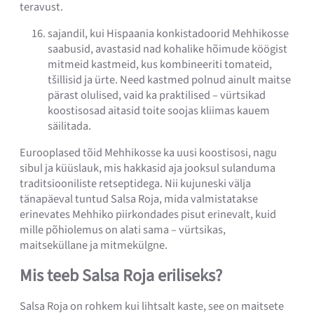
teravust.
sajandil, kui Hispaania konkistadoorid Mehhikosse
saabusid, avastasid nad kohalike hõimude köögist
mitmeid kastmeid, kus kombineeriti tomateid,
tšillisid ja ürte. Need kastmed polnud ainult maitse
pärast olulised, vaid ka praktilised – vürtsikad
koostisosad aitasid toite soojas kliimas kauem
säilitada.
Eurooplased tõid Mehhikosse ka uusi koostisosi, nagu
sibul ja küüslauk, mis hakkasid aja jooksul sulanduma
traditsiooniliste retseptidega. Nii kujuneski välja
tänapäeval tuntud Salsa Roja, mida valmistatakse
erinevates Mehhiko piirkondades pisut erinevalt, kuid
mille põhiolemus on alati sama – vürtsikas,
maitseküllane ja mitmekülgne.
Mis teeb Salsa Roja eriliseks?
Salsa Roja on rohkem kui lihtsalt kaste, see on maitsete