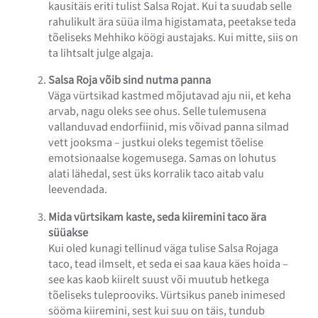
kausitäis eriti tulist Salsa Rojat. Kui ta suudab selle
rahulikult ära süüa ilma higistamata, peetakse teda
tõeliseks Mehhiko köögi austajaks. Kui mitte, siis on
ta lihtsalt julge algaja.
Salsa Roja võib sind nutma panna
Väga vürtsikad kastmed mõjutavad aju nii, et keha
arvab, nagu oleks see ohus. Selle tulemusena
vallanduvad endorfiinid, mis võivad panna silmad
vett jooksma – justkui oleks tegemist tõelise
emotsionaalse kogemusega. Samas on lohutus
alati lähedal, sest üks korralik taco aitab valu
leevendada.
Mida vürtsikam kaste, seda kiiremini taco ära
süüakse
Kui oled kunagi tellinud väga tulise Salsa Rojaga
taco, tead ilmselt, et seda ei saa kaua käes hoida –
see kas kaob kiirelt suust või muutub hetkega
tõeliseks tuleprooviks. Vürtsikus paneb inimesed
sööma kiiremini, sest kui suu on täis, tundub