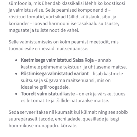
sümfoonia, mis ühendab klassikalisi Mehhiko koostisosi
ja valmistusviise. Selle peamised komponendid –
röstitud tomatid, vürtsikad tšillid, küüslauk, sibul ja
koriander – loovad harmoonilise tasakaalu suitsuste,
magusate ja tuliste nootide vahel.
Selle valmistamiseks on kolm peamist meetodit, mis
toovad esile erinevaid maitsenüansse:
Keetmisega valmistatud Salsa Roja
– annab
kastmele pehmema tekstuuri ja ühtlasema maitse.
Röstimisega valmistatud variant
– lisab kastmele
suitsuse ja sügavama maitsenüansi, mis on
ideaalne grillroogadele.
Toorelt valmistatud kaste
– on erk ja värske, tuues
esile tomatite ja tšillide naturaalse maitse.
Seda serveeritakse nii kuumalt kui külmalt ning see sobib
suurepäraselt tacode, enchiladade, quesillade ja isegi
hommikuse munapudru kõrvale.