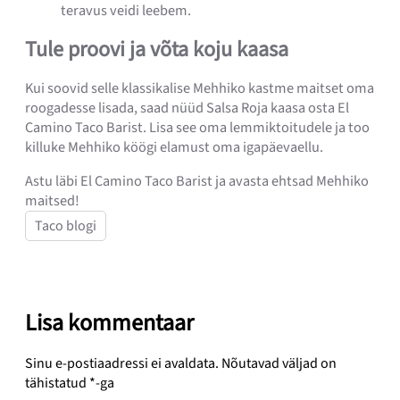
teravus veidi leebem.
Tule proovi ja võta koju kaasa
Kui soovid selle klassikalise Mehhiko kastme maitset oma
roogadesse lisada, saad nüüd Salsa Roja kaasa osta El
Camino Taco Barist. Lisa see oma lemmiktoitudele ja too
killuke Mehhiko köögi elamust oma igapäevaellu.
Astu läbi El Camino Taco Barist ja avasta ehtsad Mehhiko
maitsed!
Taco blogi
Lisa kommentaar
Sinu e-postiaadressi ei avaldata.
Nõutavad väljad on
tähistatud
*
-ga