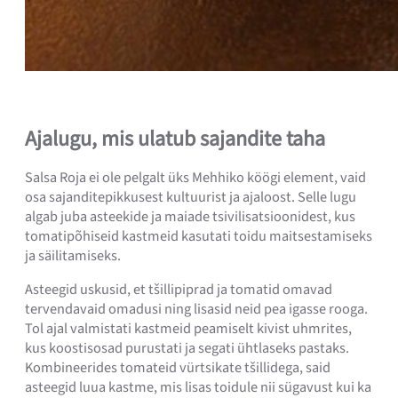
Ajalugu, mis ulatub sajandite taha
Salsa Roja ei ole pelgalt üks Mehhiko köögi element, vaid
osa sajanditepikkusest kultuurist ja ajaloost. Selle lugu
algab juba asteekide ja maiade tsivilisatsioonidest, kus
tomatipõhiseid kastmeid kasutati toidu maitsestamiseks
ja säilitamiseks.
Asteegid uskusid, et tšillipiprad ja tomatid omavad
tervendavaid omadusi ning lisasid neid pea igasse rooga.
Tol ajal valmistati kastmeid peamiselt kivist uhmrites,
kus koostisosad purustati ja segati ühtlaseks pastaks.
Kombineerides tomateid vürtsikate tšillidega, said
asteegid luua kastme, mis lisas toidule nii sügavust kui ka