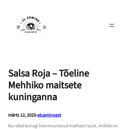
Liigu
sisu
juurde
Salsa Roja – Tõeline
Mehhiko maitsete
kuninganna
märts 12, 2025
•
elcaminoest
Kui oled kunagi hammustanud mahlast tacot, millele on