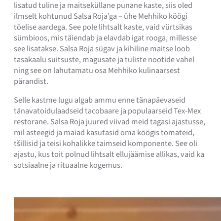
lisatud tuline ja maitseküllane punane kaste, siis oled
ilmselt kohtunud Salsa Roja’ga – ühe Mehhiko köögi
tõelise aardega. See pole lihtsalt kaste, vaid vürtsikas
sümbioos, mis täiendab ja elavdab igat rooga, millesse
see lisatakse. Salsa Roja sügav ja kihiline maitse loob
tasakaalu suitsuste, magusate ja tuliste nootide vahel
ning see on lahutamatu osa Mehhiko kulinaarsest
pärandist.
Selle kastme lugu algab ammu enne tänapäevaseid
tänavatoidulaadseid tacobaare ja populaarseid Tex-Mex
restorane. Salsa Roja juured viivad meid tagasi ajastusse,
mil asteegid ja maiad kasutasid oma köögis tomateid,
tšillisid ja teisi kohalikke taimseid komponente. See oli
ajastu, kus toit polnud lihtsalt ellujäämise allikas, vaid ka
sotsiaalne ja rituaalne kogemus.